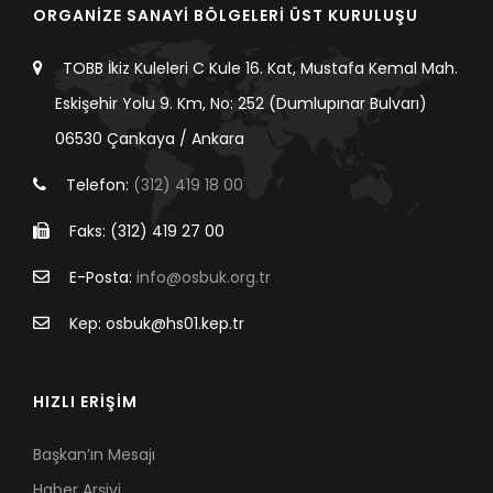
ORGANİZE SANAYİ BÖLGELERİ ÜST KURULUŞU
TOBB İkiz Kuleleri C Kule 16. Kat, Mustafa Kemal Mah.
Eskişehir Yolu 9. Km, No: 252 (Dumlupınar Bulvarı)
06530 Çankaya / Ankara
Telefon:
(312) 419 18 00
Faks: (312) 419 27 00
E-Posta:
info@osbuk.org.tr
Kep: osbuk@hs01.kep.tr
HIZLI ERİŞİM
Başkan’ın Mesajı
Haber Arşivi