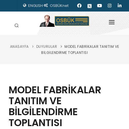
ENGLISH
OSBÜKnet
ANASAYFA
DUYURULAR
MODEL FABRİKALAR TANITIM VE
HAKKIMIZDA
BİLGİLENDİRME TOPLANTISI
OSBÜK ORGANLARI
MEVZUAT
MODEL FABRİKALAR
KILAVUZLAR
TANITIM VE
YAYINLARIMIZ
BİLGİLENDİRME
ENERJİ İZLEME
TOPLANTISI
İLETİŞİM