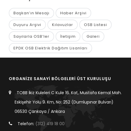
Başkan’ın Mesajı
Haber Arşivi
Duyuru Arşivi
Kılavuzlar
OSB Listesi
Sayılarla OSB’ler
İletişim
Galeri
EPDK OSB Elektrik Dağıtım Lisanları
ORGANİZE SANAYİ BÖLGELERİ ÜST KURULUŞU
TOBB İkiz Kuleleri C Kule 16. Kat, Mustafa Kemal Mah.
Eskişehir Yolu 9. Km, No: 252 (Dumlupınar Bulvarı)
06530 Çankaya / Ankara
Telefon:
(312) 419 18 00