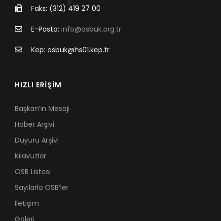
Faks: (312) 419 27 00
E-Posta:
info@osbuk.org.tr
Kep: osbuk@hs01.kep.tr
HIZLI ERİŞİM
Başkan’ın Mesajı
Haber Arşivi
Duyuru Arşivi
Kılavuzlar
OSB Listesi
Sayılarla OSB’ler
İletişim
Galeri