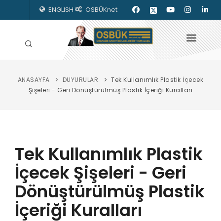
ENGLISH
OSBÜKnet
ANASAYFA
DUYURULAR
Tek Kullanımlık Plastik İçecek
HAKKIMIZDA
Şişeleri - Geri Dönüştürülmüş Plastik İçeriği Kuralları
OSBÜK ORGANLARI
MEVZUAT
Tek Kullanımlık Plastik
KILAVUZLAR
İçecek Şişeleri - Geri
YAYINLARIMIZ
Dönüştürülmüş Plastik
ENERJİ İZLEME
İçeriği Kuralları
İLETİŞİM