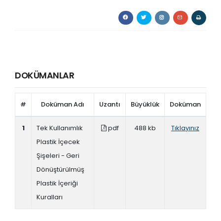
DOKÜMANLAR
#
Doküman Adı
Uzantı
Büyüklük
Doküman
1
Tek Kullanımlık
pdf
488 kb
Tıklayınız
Plastik İçecek
Şişeleri - Geri
Dönüştürülmüş
Plastik İçeriği
Kuralları