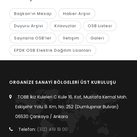
Başkan’ın Mesajı
Haber Arşivi
Duyuru Arşivi
Kılavuzlar
OSB Listesi
Sayılarla OSB’ler
İletişim
Galeri
EPDK OSB Elektrik Dağıtım Lisanları
ORGANİZE SANAYİ BÖLGELERİ ÜST KURULUŞU
TOBB İkiz Kuleleri C Kule 16. Kat, Mustafa Kemal Mah.
Eskişehir Yolu 9. Km, No: 252 (Dumlupınar Bulvarı)
06530 Çankaya / Ankara
Telefon:
(312) 419 18 00