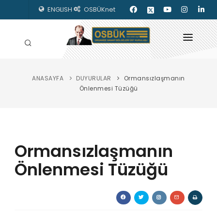
ENGLISH
OSBÜKnet
ANASAYFA
DUYURULAR
Ormansızlaşmanın
HAKKIMIZDA
Önlenmesi Tüzüğü
OSBÜK ORGANLARI
MEVZUAT
Ormansızlaşmanın
KILAVUZLAR
Önlenmesi Tüzüğü
YAYINLARIMIZ
ENERJİ İZLEME
İLETİŞİM