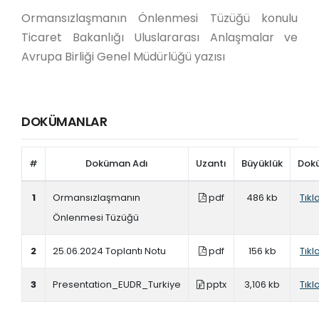
Ormansızlaşmanın Önlenmesi Tüzüğü konulu
Ticaret Bakanlığı Uluslararası Anlaşmalar ve
Avrupa Birliği Genel Müdürlüğü yazısı
DOKÜMANLAR
#
Doküman Adı
Uzantı
Büyüklük
Dok
1
Ormansızlaşmanın
pdf
486 kb
Tıkl
Önlenmesi Tüzüğü
2
25.06.2024 Toplantı Notu
pdf
156 kb
Tıkl
3
Presentation_EUDR_Turkiye
pptx
3,106 kb
Tıkl