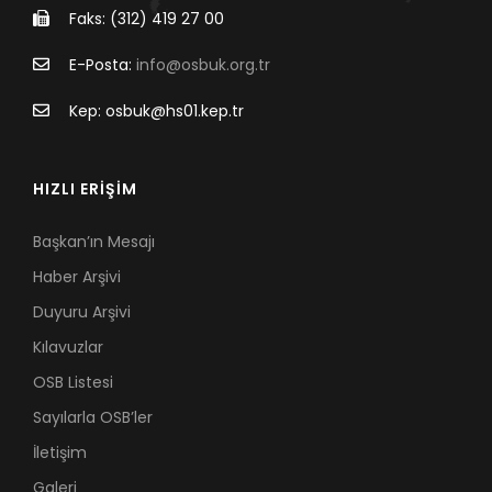
Faks: (312) 419 27 00
E-Posta:
info@osbuk.org.tr
Kep: osbuk@hs01.kep.tr
HIZLI ERİŞİM
Başkan’ın Mesajı
Haber Arşivi
Duyuru Arşivi
Kılavuzlar
OSB Listesi
Sayılarla OSB’ler
İletişim
Galeri