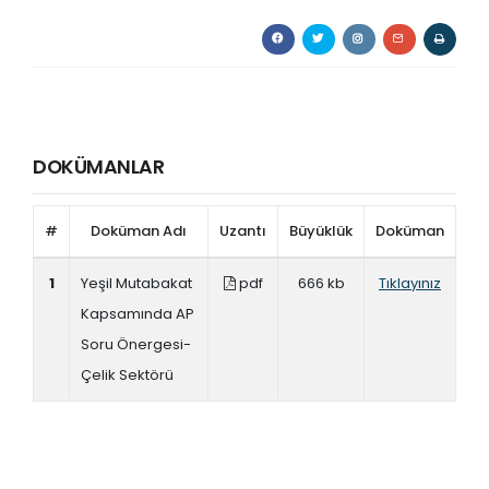
DOKÜMANLAR
#
Doküman Adı
Uzantı
Büyüklük
Doküman
1
Yeşil Mutabakat
pdf
666 kb
Tıklayınız
Kapsamında AP
Soru Önergesi-
Çelik Sektörü