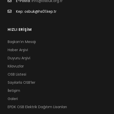
E-Posta:
info@osbuk.org.tr
Kep: osbuk@hs01.kep.tr
HIZLI ERİŞİM
Başkan’ın Mesajı
Haber Arşivi
Duyuru Arşivi
Kılavuzlar
OSB Listesi
Sayılarla OSB’ler
İletişim
Galeri
EPDK OSB Elektrik Dağıtım Lisanları