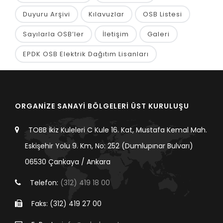
Duyuru Arşivi
Kılavuzlar
OSB Listesi
Sayılarla OSB’ler
İletişim
Galeri
EPDK OSB Elektrik Dağıtım Lisanları
ORGANİZE SANAYİ BÖLGELERİ ÜST KURULUŞU
TOBB İkiz Kuleleri C Kule 16. Kat, Mustafa Kemal Mah.
Eskişehir Yolu 9. Km, No: 252 (Dumlupınar Bulvarı)
06530 Çankaya / Ankara
Telefon:
(312) 419 18 00
Faks: (312) 419 27 00