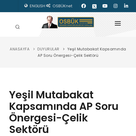
ENGLISH
OSBÜKnet
ANASAYFA
DUYURULAR
Yeşil Mutabakat Kapsamında
HAKKIMIZDA
AP Soru Önergesi-Çelik Sektörü
OSBÜK ORGANLARI
MEVZUAT
Yeşil Mutabakat
KILAVUZLAR
Kapsamında AP Soru
YAYINLARIMIZ
Önergesi-Çelik
ENERJİ İZLEME
Sektörü
İLETİŞİM