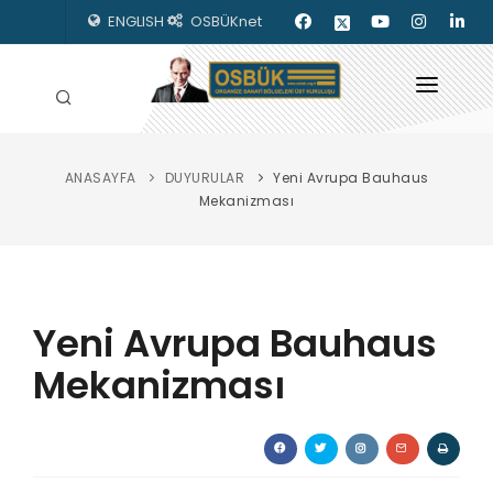
ENGLISH
OSBÜKnet
ANASAYFA
DUYURULAR
Yeni Avrupa Bauhaus
HAKKIMIZDA
Mekanizması
OSBÜK ORGANLARI
MEVZUAT
Yeni Avrupa Bauhaus
KILAVUZLAR
Mekanizması
YAYINLARIMIZ
ENERJİ İZLEME
İLETİŞİM