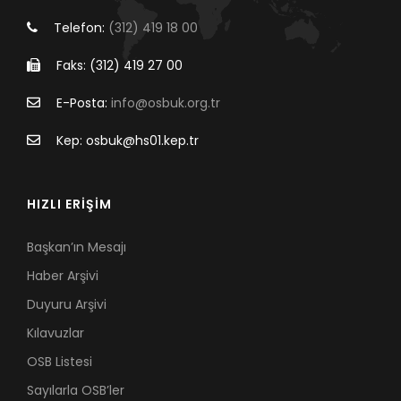
Telefon:
(312) 419 18 00
Faks: (312) 419 27 00
E-Posta:
info@osbuk.org.tr
Kep: osbuk@hs01.kep.tr
HIZLI ERİŞİM
Başkan’ın Mesajı
Haber Arşivi
Duyuru Arşivi
Kılavuzlar
OSB Listesi
Sayılarla OSB’ler