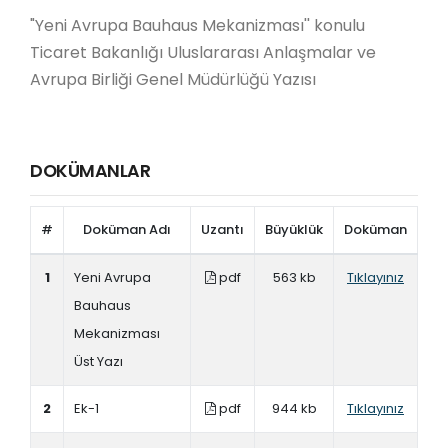
"Yeni Avrupa Bauhaus Mekanizması
'' konulu
Ticaret Bakanlığı Uluslararası Anlaşmalar ve
Avrupa Birliği Genel Müdürlüğü Yazısı
DOKÜMANLAR
#
Doküman Adı
Uzantı
Büyüklük
Doküman
1
Yeni Avrupa
pdf
563 kb
Tıklayınız
Bauhaus
Mekanizması
Üst Yazı
2
Ek-1
pdf
944 kb
Tıklayınız