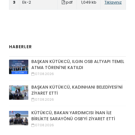
3
Ek-2
pdf
1,049 kb
Tıklayınız
HABERLER
BAŞKAN KÜTÜKCÜ, ILGIN OSB ALTYAPI TEMEL
ATMA TÖRENİ’NE KATILDI
07.08.2026
BAŞKAN KÜTÜKCÜ, KADINHANI BELEDİYESİ’Nİ
ZİYARET ETTİ
07.08.2026
KÜTÜKCÜ, BAKAN YARDIMCISI İNAN İLE
BİRLİKTE SARAYÖNÜ OSB’Yİ ZİYARET ETTİ
07.08.2026