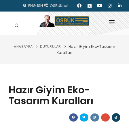
ENGLISH
OSBÜKnet
ANASAYFA
DUYURULAR
Hazır Giyim Eko-Tasarım
HAKKIMIZDA
Kuralları
OSBÜK ORGANLARI
MEVZUAT
Hazır Giyim Eko-
KILAVUZLAR
Tasarım Kuralları
YAYINLARIMIZ
ENERJİ İZLEME
İLETİŞİM