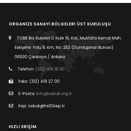
ORGANİZE SANAYİ BÖLGELERİ ÜST KURULUŞU
TOBB İkiz Kuleleri C Kule 16. Kat, Mustafa Kemal Mah.
Eskişehir Yolu 9. Km, No: 252 (Dumlupınar Bulvarı)
06530 Çankaya / Ankara
Telefon:
(312) 419 18 00
Faks: (312) 419 27 00
E-Posta:
info@osbuk.org.tr
Kep: osbuk@hs01.kep.tr
HIZLI ERİŞİM