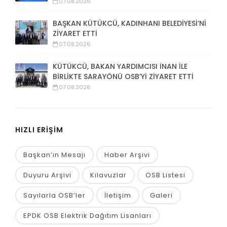
07.08.2026
BAŞKAN KÜTÜKCÜ, KADINHANI BELEDİYESİ’Nİ
ZİYARET ETTİ
07.08.2026
KÜTÜKCÜ, BAKAN YARDIMCISI İNAN İLE
BİRLİKTE SARAYÖNÜ OSB’Yİ ZİYARET ETTİ
07.08.2026
HIZLI ERİŞİM
Başkan’ın Mesajı
Haber Arşivi
Duyuru Arşivi
Kılavuzlar
OSB Listesi
Sayılarla OSB’ler
İletişim
Galeri
EPDK OSB Elektrik Dağıtım Lisanları