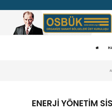
H
A
ENERJİ YÖNETİM Sİ