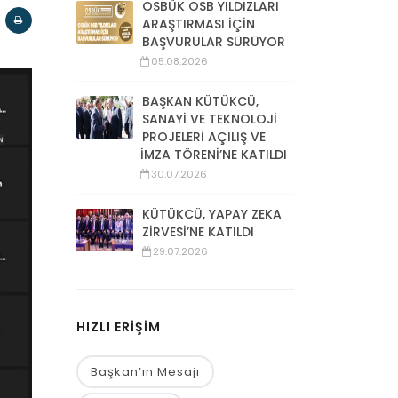
OSBÜK OSB YILDIZLARI
ARAŞTIRMASI İÇİN
BAŞVURULAR SÜRÜYOR
05.08.2026
BAŞKAN KÜTÜKCÜ,
SANAYİ VE TEKNOLOJİ
PROJELERİ AÇILIŞ VE
İMZA TÖRENİ’NE KATILDI
30.07.2026
KÜTÜKCÜ, YAPAY ZEKA
ZİRVESİ’NE KATILDI
29.07.2026
HIZLI ERİŞİM
Başkan’ın Mesajı