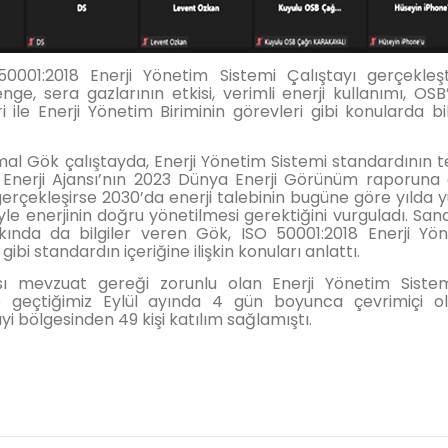
1:2018 Enerji Yönetim Sistemi Çalıştayı gerçekleştir
nge, sera gazlarının etkisi, verimli enerji kullanımı, OSB’
i ile Enerji Yönetim Biriminin görevleri gibi konularda bil
mal Gök çalıştayda, Enerji Yönetim Sistemi standardının 
ası Enerji Ajansı’nın 2023 Dünya Enerji Görünüm raporuna
erçekleşirse 2030’da enerji talebinin bugüne göre yılda 
yle enerjinin doğru yönetilmesi gerektiğini vurguladı. San
kkında da bilgiler veren Gök, ISO 50001:2018 Enerji Yö
bi standardın içeriğine ilişkin konuları anlattı.
ı mevzuat gereği zorunlu olan Enerji Yönetim Sistem
 geçtiğimiz Eylül ayında 4 gün boyunca çevrimiçi o
i bölgesinden 49 kişi katılım sağlamıştı.