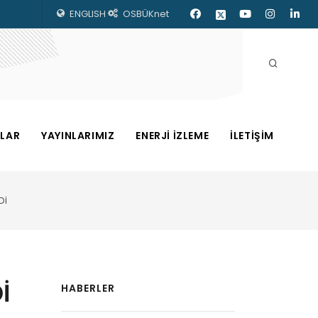
ENGLISH
OSBÜKnet
ZLAR
YAYINLARIMIZ
ENERJİ İZLEME
İLETİŞİM
Dİ
İ
HABERLER