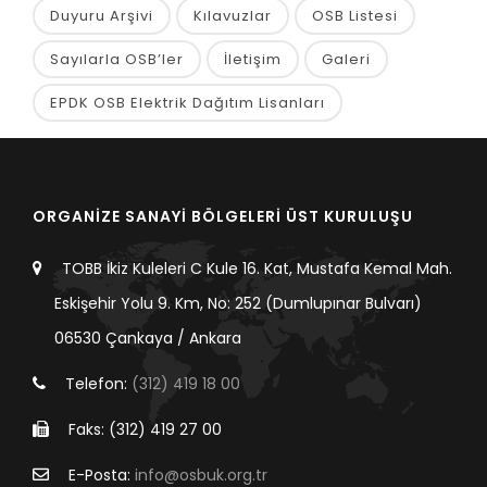
Duyuru Arşivi
Kılavuzlar
OSB Listesi
Sayılarla OSB’ler
İletişim
Galeri
EPDK OSB Elektrik Dağıtım Lisanları
ORGANİZE SANAYİ BÖLGELERİ ÜST KURULUŞU
TOBB İkiz Kuleleri C Kule 16. Kat, Mustafa Kemal Mah.
Eskişehir Yolu 9. Km, No: 252 (Dumlupınar Bulvarı)
06530 Çankaya / Ankara
Telefon:
(312) 419 18 00
Faks: (312) 419 27 00
E-Posta:
info@osbuk.org.tr