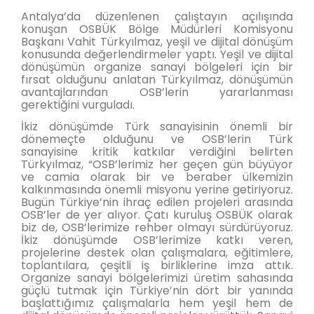
Antalya’da düzenlenen çalıştayın açılışında
konuşan OSBÜK Bölge Müdürleri Komisyonu
Başkanı Vahit Türkyılmaz, yeşil ve dijital dönüşüm
konusunda değerlendirmeler yaptı. Yeşil ve dijital
dönüşümün organize sanayi bölgeleri için bir
fırsat olduğunu anlatan Türkyılmaz, dönüşümün
avantajlarından OSB’lerin yararlanması
gerektiğini vurguladı.
İkiz dönüşümde Türk sanayisinin önemli bir
dönemeçte olduğunu ve OSB’lerin Türk
sanayisine kritik katkılar verdiğini belirten
Türkyılmaz, “OSB’lerimiz her geçen gün büyüyor
ve camia olarak bir ve beraber ülkemizin
kalkınmasında önemli misyonu yerine getiriyoruz.
Bugün Türkiye’nin ihraç edilen projeleri arasında
OSB’ler de yer alıyor. Çatı kuruluş OSBÜK olarak
biz de, OSB’lerimize rehber olmayı sürdürüyoruz.
İkiz dönüşümde OSB’lerimize katkı veren,
projelerine destek olan çalışmalara, eğitimlere,
toplantılara, çeşitli iş birliklerine imza attık.
Organize sanayi bölgelerimizi üretim sahasında
güçlü tutmak için Türkiye’nin dört bir yanında
başlattığımız çalışmalarla hem yeşil hem de