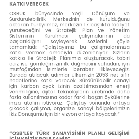
KATKI VERECEK
OSBÜK bünyesinde Yeşil Dönüşüm ve
Sürdürülebilirlik Merkezinin de kurulduğunu
aktaran Türkyılmaz, merkezin 17 başlıkta faaliyet
yürüteceğini ve Stratejik Plan ve Yönetim
Sisteminin Kurulması çalışmalarının da
başlatıldığını söyleyerek sözlerini şöyle
tamamladı: “Çalıştayımız bu çalışmalarımıza
katkı vermek amacıyla düzenleniyor. Sizlerin
katkısı ile Stratejik Planımızı oluşturacak, tabiri
caiz ise gömleğimizin ilk düğmesini sahadan, işin
mutfağından isimlerle beraber ilikleyeceğiz.
Burada atılacak adımlar ülkemizin 2053 net sıfır
hedeflerine katkı verecek. Sürdürülebilir sanayi
için karbon ayak izinin azaltılmasından enerji
verimliliğine, dijital teknolojilerin üretimde daha
fazla kullanılmasına kadar farklı başarı öykülerine
imza atalım istiyoruz. Çalıştay sonunda ortaya
çıkacak çalışma, organize sanayi bölgelerimizin
İkiz Dönüşümü için bir vizyon ortaya koyacak.”
“OSB’LER TÜRK SANAYİSİNİN PLANLI GELİŞİMİ
İÇİN KRİTİK ROLE SAHİP”