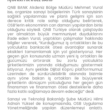
QNB BANK Akdeniz Bölge Müdürü Mehmet Vural
ise, organize sanayi bölgelerinin Türk sanayisinin
sağlıklı yapılanması ve planlı gelişimi için son
derece kritik role sahip olduğunu belirterek,
OSB’lerin ekonominin can damarı yapılardan birisi
olduğunu söyledi. QNB Türkiye olarak çalıştayda
yer almaktan büyük memnuniyet duyduklarını
ifade eden Vural, yaptıkları çalışmalar hakkında
bilgiler vererek, “Kurduğumuz iş ortaklıkları ile bu
yolculukta bankacılık ötesi avantajlar sunarak
eksikleri tamamlamak için yol gösteriyoruz. Her
geçen gün konusunda uzman yeni iş ortakları ile
gücümüzü artırarak bu zorlu yolculukta
şirketlerimizin yanında olduğumuzu göstermek
istiyoruz. Aynı şekilde Dijital Köprü platformumuz
üzerinden de sürdürülebilirlik alanında bizimle
aynı yöne bakan iş ortakları ile büyüyerek
şirketlerin dönüşüm yolculuğuna her geçen gün
finansman ve finansman ötesi desteklerle daha
fazla katkı sağlamaya devam edeceğiz” dedi.
Sanayi ve Teknoloji Bakanlığı Şube Müdürü Hilmi
Adnan Yüksel de konuşmasında, OSB Uygulama
Yönetmeliğinde yapılan düzenlemeyi anlattı.