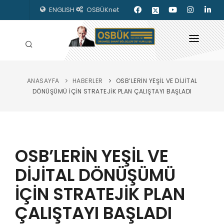
ENGLISH
OSBÜKnet
ANASAYFA
HABERLER
OSB’LERİN YEŞİL VE DİJİTAL
HAKKIMIZDA
DÖNÜŞÜMÜ İÇİN STRATEJİK PLAN ÇALIŞTAYI BAŞLADI
OSBÜK ORGANLARI
MEVZUAT
OSB’LERİN YEŞİL VE
KILAVUZLAR
DİJİTAL DÖNÜŞÜMÜ
YAYINLARIMIZ
İÇİN STRATEJİK PLAN
ENERJİ İZLEME
ÇALIŞTAYI BAŞLADI
İLETİŞİM