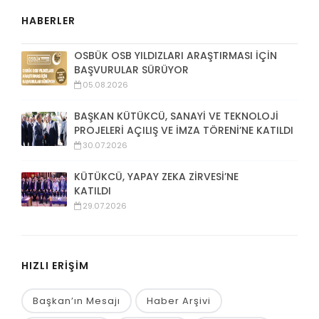
HABERLER
OSBÜK OSB YILDIZLARI ARAŞTIRMASI İÇİN
BAŞVURULAR SÜRÜYOR
05.08.2026
BAŞKAN KÜTÜKCÜ, SANAYİ VE TEKNOLOJİ
PROJELERİ AÇILIŞ VE İMZA TÖRENİ’NE KATILDI
30.07.2026
KÜTÜKCÜ, YAPAY ZEKA ZİRVESİ’NE
KATILDI
29.07.2026
HIZLI ERİŞİM
Başkan’ın Mesajı
Haber Arşivi