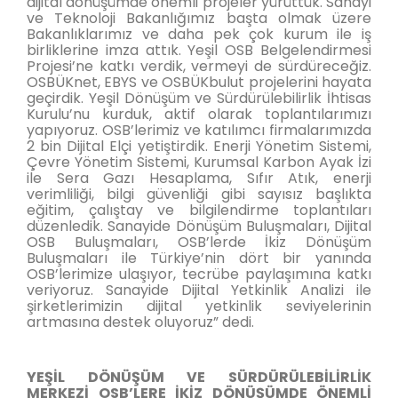
dijital dönüşümde önemli projeler yürüttük. Sanayi
ve Teknoloji Bakanlığımız başta olmak üzere
Bakanlıklarımız ve daha pek çok kurum ile iş
birliklerine imza attık. Yeşil OSB Belgelendirmesi
Projesi’ne katkı verdik, vermeyi de sürdüreceğiz.
OSBÜKnet, EBYS ve OSBÜKbulut projelerini hayata
geçirdik. Yeşil Dönüşüm ve Sürdürülebilirlik İhtisas
Kurulu’nu kurduk, aktif olarak toplantılarımızı
yapıyoruz. OSB’lerimiz ve katılımcı firmalarımızda
2 bin Dijital Elçi yetiştirdik. Enerji Yönetim Sistemi,
Çevre Yönetim Sistemi, Kurumsal Karbon Ayak İzi
ile Sera Gazı Hesaplama, Sıfır Atık, enerji
verimliliği, bilgi güvenliği gibi sayısız başlıkta
eğitim, çalıştay ve bilgilendirme toplantıları
düzenledik. Sanayide Dönüşüm Buluşmaları, Dijital
OSB Buluşmaları, OSB’lerde İkiz Dönüşüm
Buluşmaları ile Türkiye’nin dört bir yanında
OSB’lerimize ulaşıyor, tecrübe paylaşımına katkı
veriyoruz. Sanayide Dijital Yetkinlik Analizi ile
şirketlerimizin dijital yetkinlik seviyelerinin
artmasına destek oluyoruz” dedi.
YEŞİL DÖNÜŞÜM VE SÜRDÜRÜLEBİLİRLİK
MERKEZİ OSB’LERE İKİZ DÖNÜŞÜMDE ÖNEMLİ