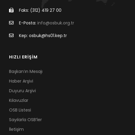
Faks: (312) 419 27 00
E-Posta:
info@osbuk.org.tr
Kep: osbuk@hs01.kep.tr
HIZLI ERİŞİM
Başkan’ın Mesajı
Haber Arşivi
Duyuru Arşivi
Kılavuzlar
OSB Listesi
Sayılarla OSB’ler
İletişim