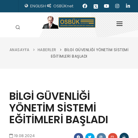
ENGLISH
OSBÜKnet
ANASAYFA
HABERLER
BİLGİ GÜVENLİĞİ YÖNETİM SİSTEMİ
HAKKIMIZDA
EĞİTİMLERİ BAŞLADI
OSBÜK ORGANLARI
MEVZUAT
BİLGİ GÜVENLİĞİ
KILAVUZLAR
YÖNETİM SİSTEMİ
YAYINLARIMIZ
EĞİTİMLERİ BAŞLADI
ENERJİ İZLEME
İLETİŞİM
19.08.2024