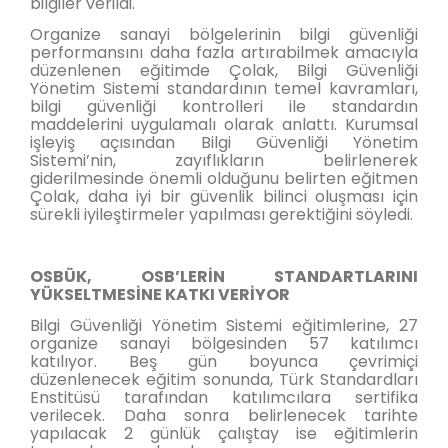
bilgiler verildi.
Organize sanayi bölgelerinin bilgi güvenliği
performansını daha fazla artırabilmek amacıyla
düzenlenen eğitimde Çolak, Bilgi Güvenliği
Yönetim Sistemi standardının temel kavramları,
bilgi güvenliği kontrolleri ile standardın
maddelerini uygulamalı olarak anlattı. Kurumsal
işleyiş açısından Bilgi Güvenliği Yönetim
Sistemi’nin, zayıflıkların belirlenerek
giderilmesinde önemli olduğunu belirten eğitmen
Çolak, daha iyi bir güvenlik bilinci oluşması için
sürekli iyileştirmeler yapılması gerektiğini söyledi.
OSBÜK, OSB’LERİN STANDARTLARINI
YÜKSELTMESİNE KATKI VERİYOR
Bilgi Güvenliği Yönetim Sistemi eğitimlerine, 27
organize sanayi bölgesinden 57 katılımcı
katılıyor. Beş gün boyunca çevrimiçi
düzenlenecek eğitim sonunda, Türk Standardları
Enstitüsü tarafından katılımcılara sertifika
verilecek. Daha sonra belirlenecek tarihte
yapılacak 2 günlük çalıştay ise eğitimlerin