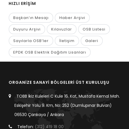
HIZLI ERİŞİM
Başkan’ın Mesajı
Haber Arşivi
Duyuru Arşivi
Kılavuzlar
OSB Listesi
Sayılarla OSB’ler
İletişim
Galeri
EPDK OSB Elektrik Dağıtım Lisanları
ORGANİZE SANAYİ BÖLGELERİ ÜST KURULUŞU
TOBB İkiz Kuleleri C Kule 16. Kat, Mustafa Kemal Mah.
Eskişehir Yolu 9. Km, No: 252 (Dumlupınar Bulvarı)
06530 Çankaya / Ankara
Telefon:
(312) 419 18 00