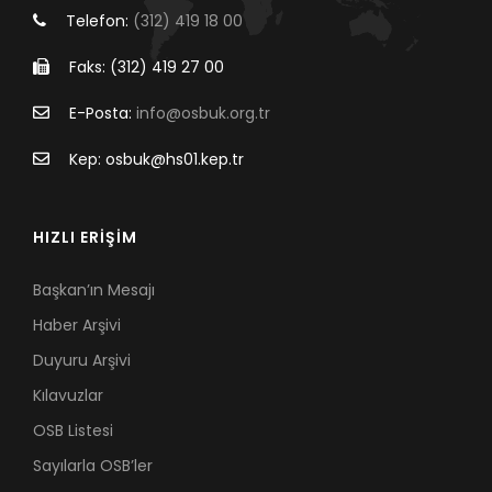
Telefon:
(312) 419 18 00
Faks: (312) 419 27 00
E-Posta:
info@osbuk.org.tr
Kep: osbuk@hs01.kep.tr
HIZLI ERİŞİM
Başkan’ın Mesajı
Haber Arşivi
Duyuru Arşivi
Kılavuzlar
OSB Listesi
Sayılarla OSB’ler