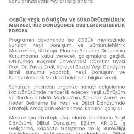
konularında katılımcıları bilgilendirdi.
OSBÜK YEŞİL DÖNÜŞÜM VE SÜRDÜRÜLEBİLİRLİK
MERKEZİ, İKİZ DÖNÜŞÜMDE OSB’LERE REHBERLİK
EDECEK
Programın devamında ise OSBÜK merkezinde
kurulan Yeşil Dönüşüm ve Sürdürülebilirlik
Merkezi’nin, Stratejik Plan ve Yönetim Sisteminin
Kurulmasına katkı verecek çalışmalara geçildi.
Oturumda Başkent Üniversitesi Öğretim Üyesi
Prof. Dr. Yavuz Ercil, Küresel Bazda Yeşil Dönüşüm
isimli sunumu yaparak, Yeşil Dönüşüm ve
Sürdürülebilirlik Merkezi hakkında bilgiler verdi.
Sunumun ardından organize sanayi bölgelerine
İkiz Dönüşümde rehberlik edecek Yeşil Dönüşüm
ve Sürdürülebilirlik Merkezi’nin, Stratejik Analiz ve
Hedef Belirleme ile Yeşil ve Dijital Dönüşümde
Stratejik Amaçların Belirlenmesi konuları çalışıldı.
Merkez için stratejik alan olarak belirlenen Yeşil
Dönüşüm, Dijital Dönüşüm, Eğitim, AR-GE, İş
Geliştirme, Kapasite Geliştirme ve İş Sürekliliği
başlıklarında katılımcılar gruplandırıldı. Dijital