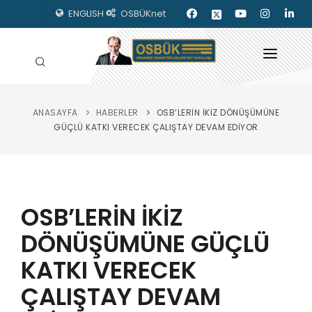
ENGLISH
OSBÜKnet
ANASAYFA
HABERLER
OSB’LERİN İKİZ DÖNÜŞÜMÜNE
HAKKIMIZDA
GÜÇLÜ KATKI VERECEK ÇALIŞTAY DEVAM EDİYOR
OSBÜK ORGANLARI
MEVZUAT
OSB’LERİN İKİZ
KILAVUZLAR
DÖNÜŞÜMÜNE GÜÇLÜ
YAYINLARIMIZ
KATKI VERECEK
ENERJİ İZLEME
ÇALIŞTAY DEVAM
İLETİŞİM