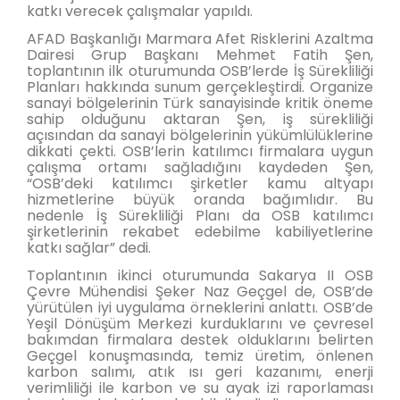
katkı verecek çalışmalar yapıldı.
AFAD Başkanlığı Marmara Afet Risklerini Azaltma
Dairesi Grup Başkanı Mehmet Fatih Şen,
toplantının ilk oturumunda OSB’lerde İş Sürekliliği
Planları hakkında sunum gerçekleştirdi. Organize
sanayi bölgelerinin Türk sanayisinde kritik öneme
sahip olduğunu aktaran Şen, iş sürekliliği
açısından da sanayi bölgelerinin yükümlülüklerine
dikkati çekti. OSB’lerin katılımcı firmalara uygun
çalışma ortamı sağladığını kaydeden Şen,
“OSB’deki katılımcı şirketler kamu altyapı
hizmetlerine büyük oranda bağımlıdır. Bu
nedenle İş Sürekliliği Planı da OSB katılımcı
şirketlerinin rekabet edebilme kabiliyetlerine
katkı sağlar” dedi.
Toplantının ikinci oturumunda Sakarya II OSB
Çevre Mühendisi Şeker Naz Geçgel de, OSB’de
yürütülen iyi uygulama örneklerini anlattı. OSB’de
Yeşil Dönüşüm Merkezi kurduklarını ve çevresel
bakımdan firmalara destek olduklarını belirten
Geçgel konuşmasında, temiz üretim, önlenen
karbon salımı, atık ısı geri kazanımı, enerji
verimliliği ile karbon ve su ayak izi raporlaması