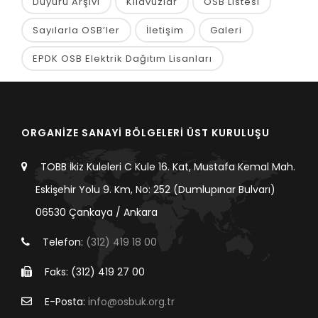
Duyuru Arşivi
Kılavuzlar
OSB Listesi
Sayılarla OSB’ler
İletişim
Galeri
EPDK OSB Elektrik Dağıtım Lisanları
ORGANİZE SANAYİ BÖLGELERİ ÜST KURULUŞU
TOBB İkiz Kuleleri C Kule 16. Kat, Mustafa Kemal Mah.
Eskişehir Yolu 9. Km, No: 252 (Dumlupınar Bulvarı)
06530 Çankaya / Ankara
Telefon:
(312) 419 18 00
Faks: (312) 419 27 00
E-Posta:
info@osbuk.org.tr