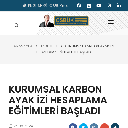
ENGLISH
OSBÜKnet
ANASAYFA
HABERLER
KURUMSAL KARBON AYAK İZİ
HAKKIMIZDA
HESAPLAMA EĞİTİMLERİ BAŞLADI
OSBÜK ORGANLARI
MEVZUAT
KURUMSAL KARBON
KILAVUZLAR
AYAK İZİ HESAPLAMA
YAYINLARIMIZ
EĞİTİMLERİ BAŞLADI
ENERJİ İZLEME
İLETİŞİM
26.08.2024