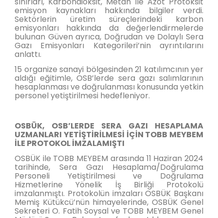
sınırları, Karbondioksit, Metan ile Azot Protoksit
emisyon kaynakları hakkında bilgiler verdi.
Sektörlerin üretim süreçlerindeki karbon
emisyonları hakkında da değerlendirmelerde
bulunan Güven ayrıca, Doğrudan ve Dolaylı Sera
Gazı Emisyonları Kategorileri’nin ayrıntılarını
anlattı.
15 organize sanayi bölgesinden 21 katılımcının yer
aldığı eğitimle, OSB’lerde sera gazı salımlarının
hesaplanması ve doğrulanması konusunda yetkin
personel yetiştirilmesi hedefleniyor.
OSBÜK, OSB’LERDE SERA GAZI HESAPLAMA
UZMANLARI YETİŞTİRİLMESİ İÇİN TOBB MEYBEM
İLE PROTOKOL İMZALAMIŞTI
OSBÜK ile TOBB MEYBEM arasında 11 Haziran 2024
tarihinde, Sera Gazı Hesaplama/Doğrulama
Personeli Yetiştirilmesi ve Doğrulama
Hizmetlerine Yönelik İş Birliği Protokolü
imzalanmıştı. Protokolün imzaları OSBÜK Başkanı
Memiş Kütükcü’nün himayelerinde, OSBÜK Genel
Sekreteri O. Fatih Soysal ve TOBB MEYBEM Genel