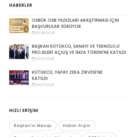
HABERLER
OSBÜK OSB YILDIZLARI ARAŞTIRMASI İÇİN
BAŞVURULAR SÜRÜYOR
05.08.2026
BAŞKAN KÜTÜKCÜ, SANAYİ VE TEKNOLOJİ
PROJELERİ AÇILIŞ VE İMZA TÖRENİ’NE KATILDI
30.07.2026
KÜTÜKCÜ, YAPAY ZEKA ZİRVESİ’NE
KATILDI
29.07.2026
HIZLI ERİŞİM
Başkan’ın Mesajı
Haber Arşivi